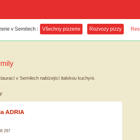
erie v Semilech :
Všechny pizzerie
Rozvozy pizzy
Res
mily
taurací v Semilech nabízející italskou kuchyni.
y
ria ADRIA
08 297