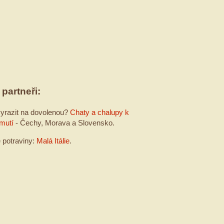
 partneři:
yrazit na dovolenou?
Chaty a chalupy k
mutí
- Čechy, Morava a Slovensko.
é potraviny:
Malá Itálie
.