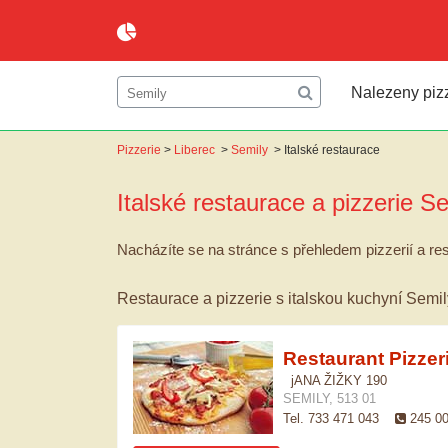
Nalezeny pizz
Pizzerie
>
Liberec
>
Semily
>
Italské restaurace
Italské restaurace a pizzerie
Se
Nacházíte se na stránce s přehledem pizzerií a res
Restaurace a pizzerie s italskou kuchyní Semil
Restaurant Pizze
jANA ŽIŽKY 190
SEMILY, 513 01
Tel. 733 471 043
245 0