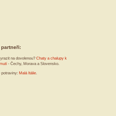
 partneři:
yrazit na dovolenou?
Chaty a chalupy k
mutí
- Čechy, Morava a Slovensko.
é potraviny:
Malá Itálie
.