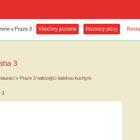
erie v Praze 3 :
Všechny pizzerie
Rozvozy pizzy
Resta
aha 3
taurací v Praze 3 nabízející italskou kuchyni.
 3