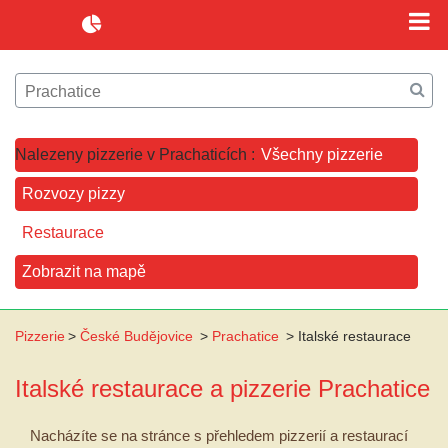
Nalezeny pizzerie v Prachaticích :
Všechny pizzerie
Rozvozy pizzy
Restaurace
Zobrazit na mapě
Pizzerie
>
České Budějovice
>
Prachatice
>
Italské restaurace
Italské restaurace a pizzerie
Prachatice
Nacházíte se na stránce s přehledem pizzerií a restaurací