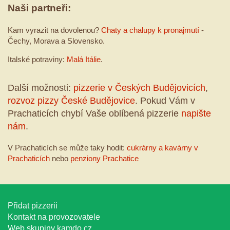
Naši partneři:
Kam vyrazit na dovolenou?
Chaty a chalupy k pronajmutí
-
Čechy, Morava a Slovensko.
Italské potraviny:
Malá Itálie
.
Další možnosti:
pizzerie v Českých Budějovicích
,
rozvoz pizzy České Budějovice
. Pokud Vám v
Prachaticích chybí Vaše oblíbená pizzerie
napište
nám
.
V Prachaticích se může taky hodit:
cukrárny a kavárny v
Prachaticích
nebo
penziony Prachatice
Přidat pizzerii
Kontakt na provozovatele
Web skupiny
kamdo.cz