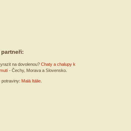
 partneři:
yrazit na dovolenou?
Chaty a chalupy k
mutí
- Čechy, Morava a Slovensko.
é potraviny:
Malá Itálie
.