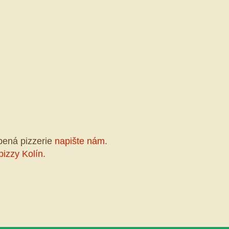
bená pizzerie
napište nám
.
pizzy Kolín
.