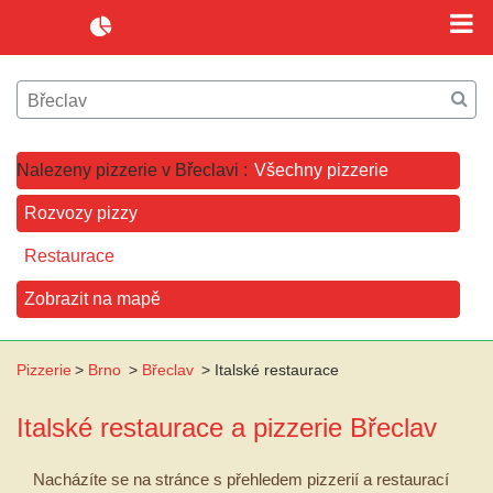
Nalezeny pizzerie v Břeclavi :
Všechny pizzerie
Rozvozy pizzy
Restaurace
Zobrazit na mapě
Pizzerie
>
Brno
>
Břeclav
>
Italské restaurace
Italské restaurace a pizzerie
Břeclav
Nacházíte se na stránce s přehledem pizzerií a restaurací